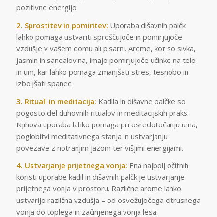
pozitivno energijo.
2. Sprostitev in pomiritev:
Uporaba dišavnih palčk
lahko pomaga ustvariti sproščujoče in pomirjujoče
vzdušje v vašem domu ali pisarni. Arome, kot so sivka,
jasmin in sandalovina, imajo pomirjujoče učinke na telo
in um, kar lahko pomaga zmanjšati stres, tesnobo in
izboljšati spanec.
3. Rituali in meditacija:
Kadila in dišavne palčke so
pogosto del duhovnih ritualov in meditacijskih praks.
Njihova uporaba lahko pomaga pri osredotočanju uma,
poglobitvi meditativnega stanja in ustvarjanju
povezave z notranjim jazom ter višjimi energijami.
4. Ustvarjanje prijetnega vonja:
Ena najbolj očitnih
koristi uporabe kadil in dišavnih palčk je ustvarjanje
prijetnega vonja v prostoru. Različne arome lahko
ustvarijo različna vzdušja – od osvežujočega citrusnega
vonja do toplega in začinjenega vonja lesa.