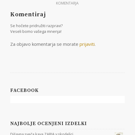
KOMENTARJA
Komentiraj
Se hočete pridružiti razpravi?
Veseli bomo vašega mnenja!
Za objavo komentarja se morate
prijaviti
.
FACEBOOK
NAJBOLJE OCENJENI IZDELKI
Dišavna sveča kava ZARJA v skodelici