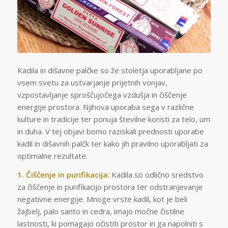
Kadila in dišavne palčke so že stoletja uporabljane po
vsem svetu za ustvarjanje prijetnih vonjav,
vzpostavljanje sproščujočega vzdušja in čiščenje
energije prostora. Njihova uporaba sega v različne
kulture in tradicije ter ponuja številne koristi za telo, um
in duha. V tej objavi bomo raziskali prednosti uporabe
kadil in dišavnih palčk ter kako jih pravilno uporabljati za
optimalne rezultate.
1. Čiščenje in purifikacija:
Kadila so odlično sredstvo
za čiščenje in purifikacijo prostora ter odstranjevanje
negativne energije. Mnoge vrste kadil, kot je beli
žajbelj, palo santo in cedra, imajo močne čistilne
lastnosti, ki pomagajo očistiti prostor in ga napolniti s