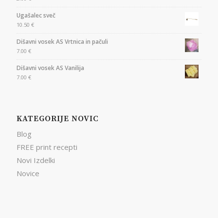
Ugašalec sveč
10.50
€
Dišavni vosek AS Vrtnica in pačuli
7.00
€
Dišavni vosek AS Vanilija
7.00
€
KATEGORIJE NOVIC
Blog
FREE print recepti
Novi Izdelki
Novice