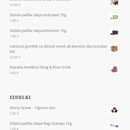
15.00
€
Dišeče palčke Satya Holy Basil 15g
1.80
€
Dišeče palčke Satya Emotions 15g
1.80
€
Luksuzni gorilnik za dišavni vosek ali eterična olja izrezljan
bel
23.00
€
Kopalna bombica Ylang & Rose Srček
4.00
€
IZDELKI
Worry Stone – Tigrovo oko
5.50
€
Dišeče palčke Satya Nag Champa 15g
2.00
€