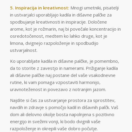
5. Inspiracija in kreativnost:
Mnogi umetniki, pisatelji
in ustvarjalci uporabljajo kadila in dišavne palčke za
spodbujanje kreativnosti in inspiracije. Določene
arome, kot je rožmarin, naj bi povečale koncentracijo in
osredotočenost, medtem ko lahko druge, kot je
limona, dvignejo razpoloženje in spodbudijo
ustvarjalnost.
Ko uporabljate kadila in dišavne palčke, je pomembno,
da to storite z zavestjo in namerami. Prižiganje kadila
ali dišavne palčke naj postane del vaše vsakodnevne
rutine, ki vam pomaga vzpostaviti harmonijo,
uravnoteženost in povezavo z notranjim jazom.
Najdite si čas za ustvarjanje prostora za sprostitev,
navdih in zdravje s pomočjo kadil in dišavnih palčk. Vaš
dom ali delovno okolje bosta napolnjena s pozitivno
energijo in svežimi vonji, ki bodo dvignili vaše
razpoloženje in okrepili vaše dobro počutje.