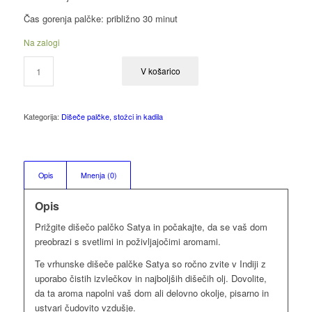
Čas gorenja palčke: približno 30 minut
Na zalogi
V košarico
Kategorija:
Dišeče palčke, stožci in kadila
Opis
Mnenja (0)
Opis
Prižgite dišečo palčko Satya in počakajte, da se vaš dom
preobrazi s svetlimi in poživljajočimi aromami.
Te vrhunske dišeče palčke Satya so ročno zvite v Indiji z
uporabo čistih izvlečkov in najboljših dišečih olj. Dovolite,
da ta aroma napolni vaš dom ali delovno okolje, pisarno in
ustvari čudovito vzdušje.