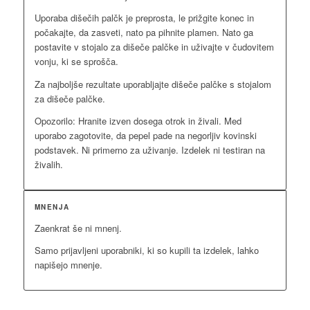
Uporaba dišečih palčk je preprosta, le prižgite konec in
počakajte, da zasveti, nato pa pihnite plamen. Nato ga
postavite v stojalo za dišeče palčke in uživajte v čudovitem
vonju, ki se sprošča.
Za najboljše rezultate uporabljajte dišeče palčke s stojalom
za dišeče palčke.
Opozorilo: Hranite izven dosega otrok in živali. Med
uporabo zagotovite, da pepel pade na negorljiv kovinski
podstavek. Ni primerno za uživanje. Izdelek ni testiran na
živalih.
MNENJA
Zaenkrat še ni mnenj.
Samo prijavljeni uporabniki, ki so kupili ta izdelek, lahko
napišejo mnenje.