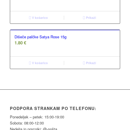
V košarico
Prikaži
Dišeče palčke Satya Rose 15g
1.80
€
V košarico
Prikaži
PODPORA STRANKAM PO TELEFONU:
Ponedeljek – petek: 15:00-19:00
Sobota: 08:00-12:00
Nedelja in prazniki: @-pošta