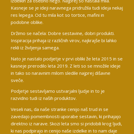
izdelkih za osebno nego. Najprej so nastala mila.
Kasneje se je ideji naravnega pridružila tudi ideja nekaj
res lepega. Od tu mila kot so tortice, mafini in
podobne oblike.
Držimo se načela: Dobre sestavine, dobri produkti.
Inspiracija prihaja iz različnih virov, najkrajše bi lahko
rekli iz življenja samega.
Nato je nastalo podjetje v prvi obliki že leta 2015 in se
kasneje prerodilo leta 2019. Z leti so se množile ideje
in tako so naravnim milom sledile najprej dišavne
sveče.
Podjetje sestavljamo ustvarjalni ljudje in to je
razvidno tudi iz naših produktov.
Veseli nas, da naše stranke cenijo naš trud in se
zavedajo pomembnosti uporabe sestavin, ki prihajajo
direktno iz narave. Skozi leta smo si pridobili krog ljudi,
ki nas podpirajo in cenijo naše izdelke in to nam daje