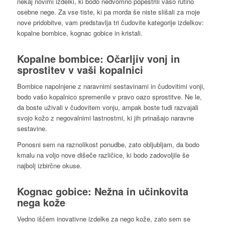
nekaj novimi izdelki, ki bodo nedvomno popestrili vašo rutino
osebne nege. Za vse tiste, ki pa morda še niste slišali za moje
nove pridobitve, vam predstavlja tri čudovite kategorije izdelkov:
kopalne bombice, kognac gobice in kristali.
Kopalne bombice: Očarljiv vonj in
sprostitev v vaši kopalnici
Bombice napolnjene z naravnimi sestavinami in čudovitimi vonji,
bodo vašo kopalnico spremenile v pravo oazo sprostitve. Ne le,
da boste uživali v čudovitem vonju, ampak boste tudi razvajali
svojo kožo z negovalnimi lastnostmi, ki jih prinašajo naravne
sestavine.
Ponosni sem na raznolikost ponudbe, zato obljubljam, da bodo
kmalu na voljo nove dišeče različice, ki bodo zadovoljile še
najbolj izbirčne okuse.
Kognac gobice: Nežna in učinkovita
nega kože
Vedno iščem inovativne izdelke za nego kože, zato sem se