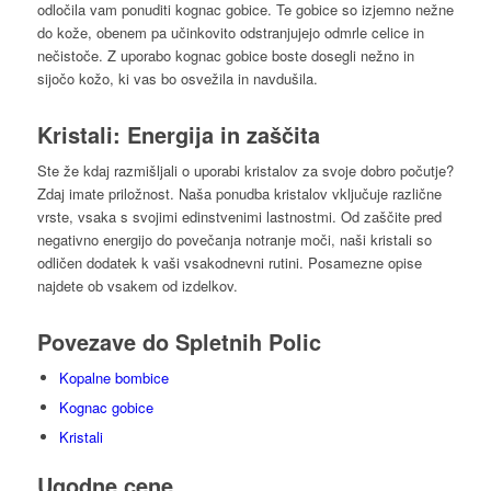
odločila vam ponuditi kognac gobice. Te gobice so izjemno nežne
do kože, obenem pa učinkovito odstranjujejo odmrle celice in
nečistoče. Z uporabo kognac gobice boste dosegli nežno in
sijočo kožo, ki vas bo osvežila in navdušila.
Kristali: Energija in zaščita
Ste že kdaj razmišljali o uporabi kristalov za svoje dobro počutje?
Zdaj imate priložnost. Naša ponudba kristalov vključuje različne
vrste, vsaka s svojimi edinstvenimi lastnostmi. Od zaščite pred
negativno energijo do povečanja notranje moči, naši kristali so
odličen dodatek k vaši vsakodnevni rutini. Posamezne opise
najdete ob vsakem od izdelkov.
Povezave do Spletnih Polic
Kopalne bombice
Kognac gobice
Kristali
Ugodne cene