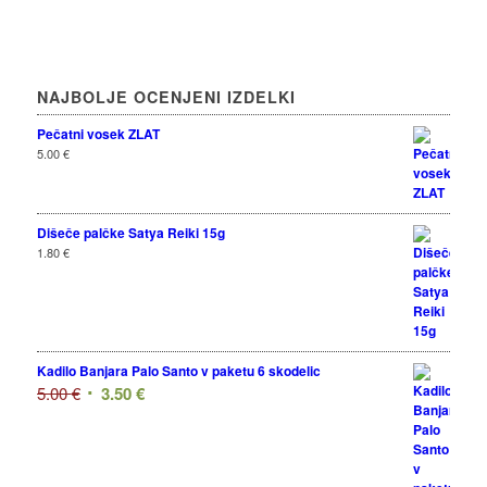
NAJBOLJE OCENJENI IZDELKI
Pečatni vosek ZLAT
5.00
€
Dišeče palčke Satya Reiki 15g
1.80
€
Kadilo Banjara Palo Santo v paketu 6 skodelic
5.00
€
3.50
€