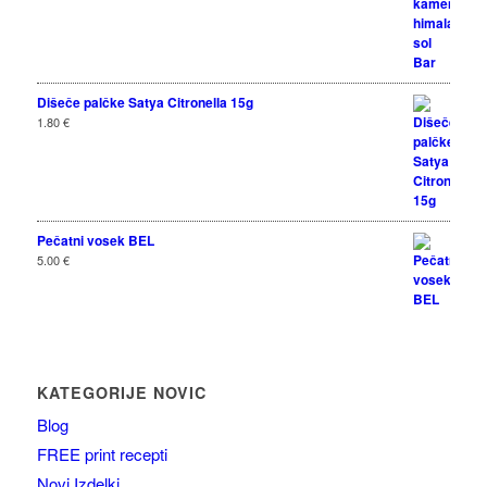
Dišeče palčke Satya Citronella 15g
1.80
€
Pečatni vosek BEL
5.00
€
KATEGORIJE NOVIC
Blog
FREE print recepti
Novi Izdelki