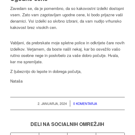
Zavedam se, da je pomembno, da so kakovostni izdelki dostopni
vsem. Zato vam zagotavljam ugodne cene, ki bodo prijazne vaši
denarnici. Vsi izdelki so skrbno izbrani, da vam nudijo vrhunsko
kakovost brez visokih cen.
Vabljeni, da prebrskate moje spletne police in odkrijete čare novih
izdelkov. Verjamem, da boste našli nekaj, kar bo osvežilo vašo
rutino osebne nege in poskrbelo za vaše dobro počutje. Hvala,
ker me spremljate.
Z ljubeznijo do lepote in dobrega počutja,
Nataša
/
2. JANUARJA, 2024
0 KOMENTARJA
DELI NA SOCIALNIH OMREŽJIH