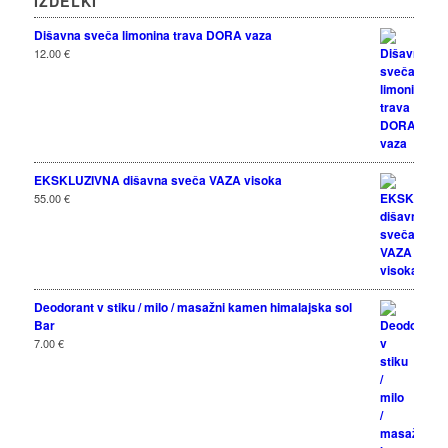
IZDELKI
Dišavna sveča limonina trava DORA vaza
12.00
€
EKSKLUZIVNA dišavna sveča VAZA visoka
55.00
€
Deodorant v stiku / milo / masažni kamen himalajska sol
Bar
7.00
€