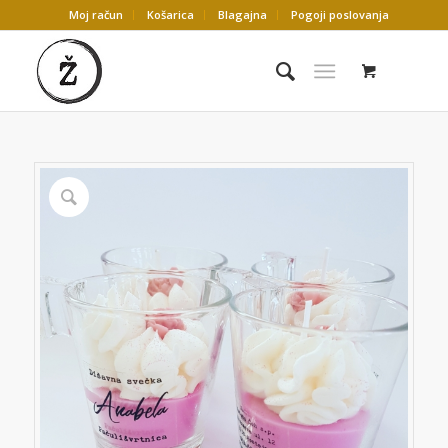
Moj račun
Košarica
Blagajna
Pogoji poslovanja