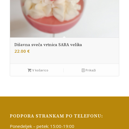
Dišavna sveča vrtnica SARA velika
22.00
€
V košarico
Prikaži
PODPORA STRANKAM PO TELEFONU:
Ponedeljek – petek: 15:00-19:00