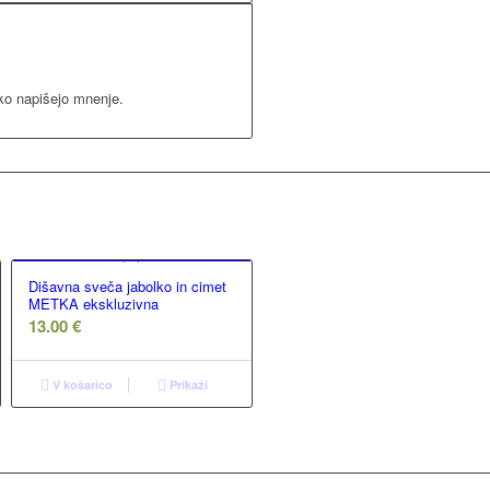
ahko napišejo mnenje.
Dišavna sveča jabolko in cimet
METKA ekskluzivna
13.00
€
V košarico
Prikaži