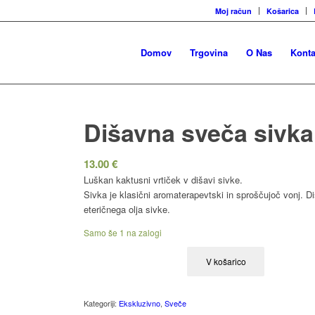
Moj račun
Košarica
Domov
Trgovina
O Nas
Konta
Dišavna sveča sivk
13.00
€
Luškan kaktusni vrtiček v dišavi sivke.
Sivka je klasični aromaterapevtski in sproščujoč vonj. 
eteričnega olja sivke.
Samo še 1 na zalogi
V košarico
Kategoriji:
Ekskluzivno
,
Sveče