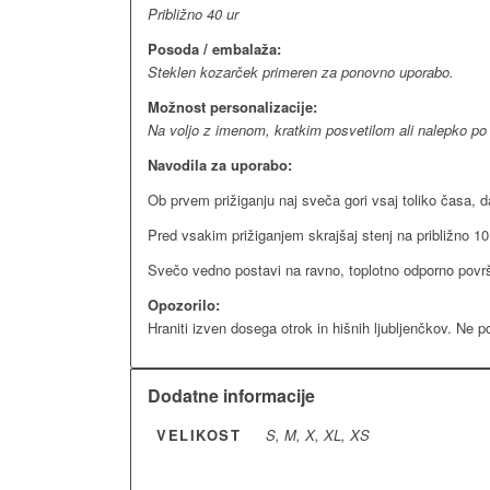
Približno 40 ur
Posoda / embalaža:
Steklen kozarček primeren za ponovno uporabo.
Možnost personalizacije:
Na voljo z imenom, kratkim posvetilom ali nalepko po že
Navodila za uporabo:
Ob prvem prižiganju naj sveča gori vsaj toliko časa, d
Pred vsakim prižiganjem skrajšaj stenj na približno 1
Svečo vedno postavi na ravno, toplotno odporno površ
Opozorilo:
Hraniti izven dosega otrok in hišnih ljubljenčkov. Ne po
Dodatne informacije
VELIKOST
S, M, X, XL, XS