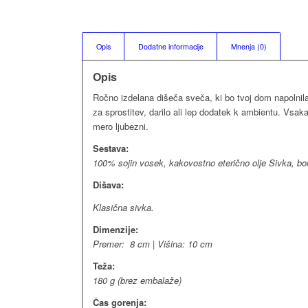
Opis
Dodatne informacije
Mnenja (0)
Opis
Ročno izdelana dišeča sveča, ki bo tvoj dom napolnil
za sprostitev, darilo ali lep dodatek k ambientu. Vsaka
mero ljubezni.
Sestava:
100% sojin vosek, kakovostno eterično olje Sivka, b
Dišava:
Klasična sivka.
Dimenzije:
Premer: 8 cm | Višina: 10 cm
Teža:
180 g (brez embalaže)
Čas gorenja: