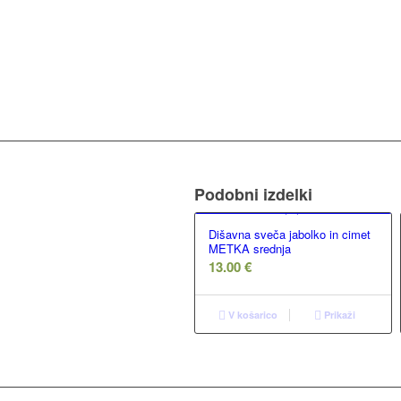
Podobni izdelki
Dišavna sveča jabolko in cimet
METKA srednja
13.00
€
V košarico
Prikaži