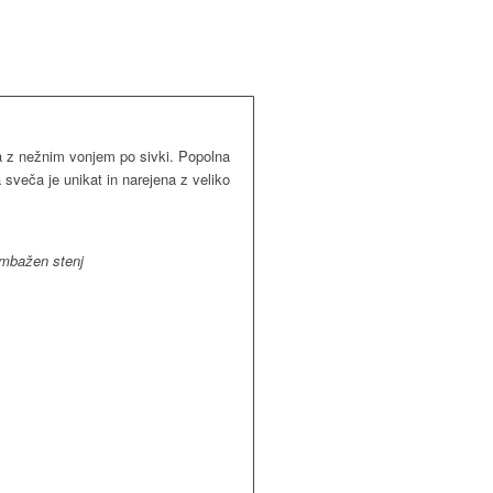
a z nežnim vonjem po sivki. Popolna
 sveča je unikat in narejena z veliko
ombažen stenj