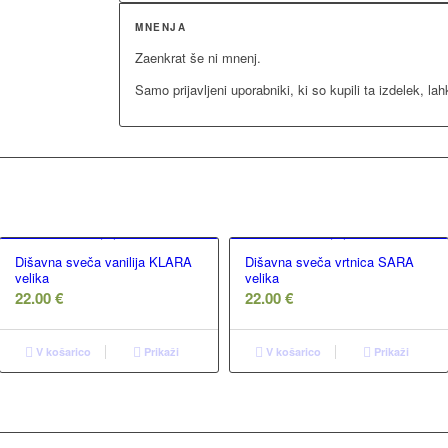
MNENJA
Zaenkrat še ni mnenj.
Samo prijavljeni uporabniki, ki so kupili ta izdelek, l
Dišavna sveča vanilija KLARA
Dišavna sveča vrtnica SARA
velika
velika
22.00
€
22.00
€
V košarico
Prikaži
V košarico
Prikaži