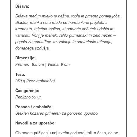
Dišava:
Dišava med in mleko je nežna, topla in prijetno pomirjujoča.
Sladka, mehka nota medu se harmonično prepleta s
kremasto, mlečno toplino, ki ustvarja občutek udobja in
varnosti. Vonj je mehak, rahlo gurmanski in zelo nežen –
popoln za sprostitev, razvajanje in ustvarjanje mirnega,
domačega vzdušja.
Dimenzije:
Premer: 8.5 cm | Višina: 9 cm
Teža:
250 g (brez embalaže)
Čas gorenja:
Približno 55 ur
Posoda / embalaža:
Steklen kozarec primeren za ponovno uporabo.
Navodila za uporabo:
Ob prvem prižiganju naj sveča gori vsaj toliko časa, da se