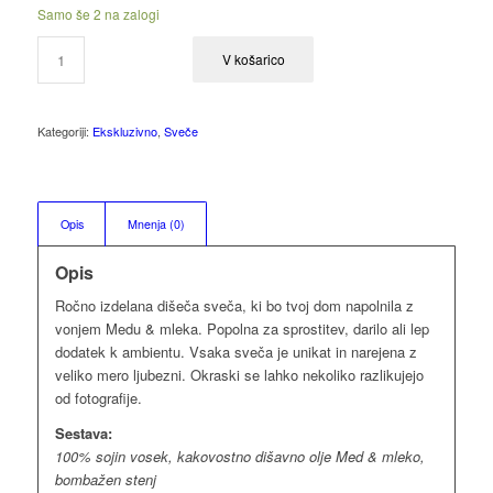
Samo še 2 na zalogi
V košarico
Kategoriji:
Ekskluzivno
,
Sveče
Opis
Mnenja (0)
Opis
Ročno izdelana dišeča sveča, ki bo tvoj dom napolnila z
vonjem Medu & mleka. Popolna za sprostitev, darilo ali lep
dodatek k ambientu. Vsaka sveča je unikat in narejena z
veliko mero ljubezni. Okraski se lahko nekoliko razlikujejo
od fotografije.
Sestava:
100% sojin vosek, kakovostno dišavno olje Med & mleko,
bombažen stenj