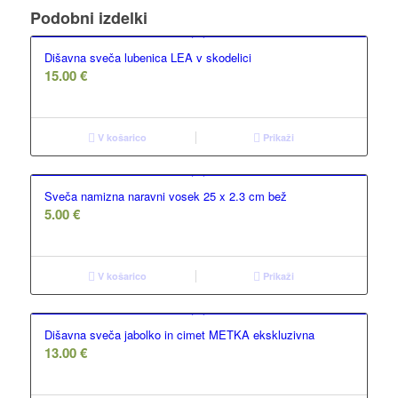
Podobni izdelki
Dišavna sveča lubenica LEA v skodelici
15.00
€
V košarico
Prikaži
Sveča namizna naravni vosek 25 x 2.3 cm bež
5.00
€
V košarico
Prikaži
Dišavna sveča jabolko in cimet METKA ekskluzivna
13.00
€