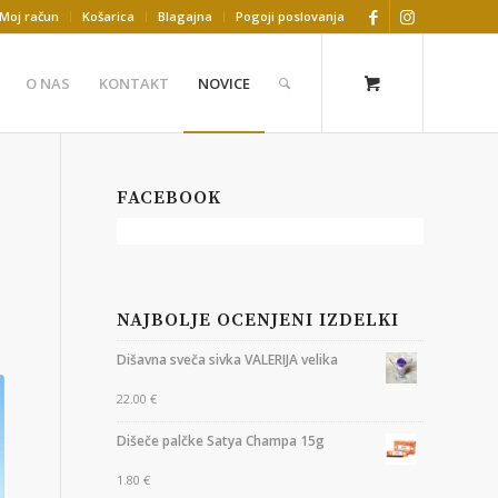
Moj račun
Košarica
Blagajna
Pogoji poslovanja
O NAS
KONTAKT
NOVICE
FACEBOOK
NAJBOLJE OCENJENI IZDELKI
Dišavna sveča sivka VALERIJA velika
22.00
€
Dišeče palčke Satya Champa 15g
1.80
€