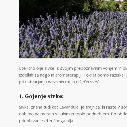
Eterično olje sivke, s svojim prepoznavnim vonjem in bla
izdelkih za nego in aromaterapiji. Tokrat bomo raziskali
pri ustvarjanju naravnih mil in dišečih sveč.
1. Gojenje sivke:
Sivka, znana tudi kot Lavandula, je trajnica, ki raste v s
dobimo na mestih s suhim in toplo podnebjem. Po obdobj
pridobivanje eteričnega olja.