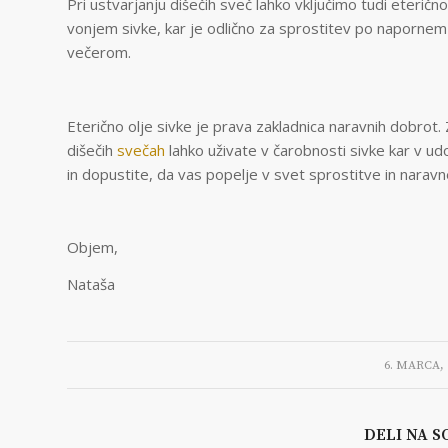
Pri ustvarjanju dišečih sveč lahko vključimo tudi eteričn
vonjem sivke, kar je odlično za sprostitev po napornem
večerom.
Eterično olje sivke je prava zakladnica naravnih dobrot
dišečih
svečah
lahko uživate v čarobnosti sivke kar v u
in dopustite, da vas popelje v svet sprostitve in naravn
Objem,
Nataša
/
6. MARCA, 
DELI NA S