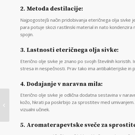
2. Metoda destilacije:
Najpogostejši način pridobivanja eteričnega olja sivke j
para potuje skozi rastlinski material in nato kondenzira 
spojin.
3. Lastnosti eteričnega olja sivke:
Eterično olje sivke je znano po svojih številnih koristih.
stresa in nespečnosti. Prav tako ima antibakterijske in 
4. Dodajanje v naravna mila:
Eterično olje sivke je odlična dodatna sestavina v narav
Pridobivanje
kožo, hkrati pa poskrbijo za sprostitev med umivanjem.
ricinusovega olja
vizualni učinek.
5. Aromaterapevtske sveče za sprostit