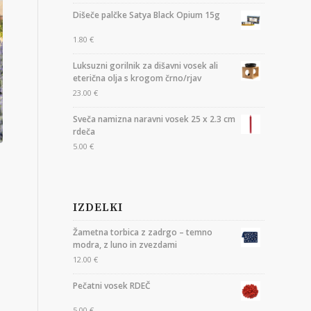
Dišeče palčke Satya Black Opium 15g
1.80
€
Luksuzni gorilnik za dišavni vosek ali
eterična olja s krogom črno/rjav
23.00
€
Sveča namizna naravni vosek 25 x 2.3 cm
rdeča
5.00
€
IZDELKI
Žametna torbica z zadrgo – temno
modra, z luno in zvezdami
12.00
€
Pečatni vosek RDEČ
5.00
€