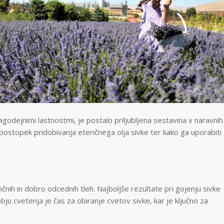
godejnimi lastnostmi, je postalo priljubljena sestavina v naravnih
 postopek pridobivanja eteričnega olja sivke ter kako ga uporabiti
ončnih in dobro odcednih tleh. Najboljše rezultate pri gojenju sivke
u cvetenja je čas za obiranje cvetov sivke, kar je ključno za