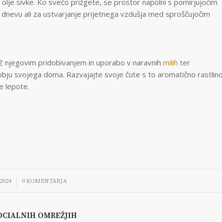
o olje sivke. Ko svečo prižgete, se prostor napolni s pomirjujočim
 dnevu ali za ustvarjanje prijetnega vzdušja med sproščujočim
. Z njegovim pridobivanjem in uporabo v naravnih
milih
ter
dobju svojega doma. Razvajajte svoje čute s to aromatično rastlin
e lepote.
2024
0 KOMENTARJA
OCIALNIH OMREŽJIH