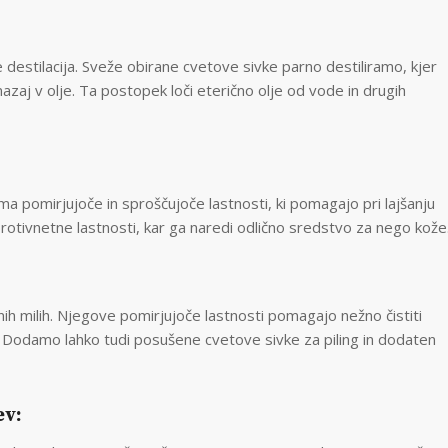
e destilacija. Sveže obirane cvetove sivke parno destiliramo, kjer
nazaj v olje. Ta postopek loči eterično olje od vode in drugih
 Ima pomirjujoče in sproščujoče lastnosti, ki pomagajo pri lajšanju
protivnetne lastnosti, kar ga naredi odlično sredstvo za nego kože
nih milih. Njegove pomirjujoče lastnosti pomagajo nežno čistiti
 Dodamo lahko tudi posušene cvetove sivke za piling in dodaten
ev: