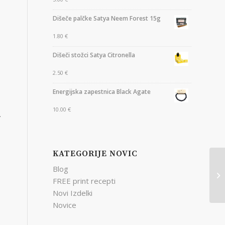
Dišeče palčke Satya Neem Forest 15g
1.80
€
Dišeči stožci Satya Citronella
2.50
€
Energijska zapestnica Black Agate
10.00
€
.
KATEGORIJE NOVIC
Blog
FREE print recepti
Novi Izdelki
Novice