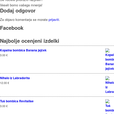
Veseli bomo vašega mnenja!
Dodaj odgovor
Za objavo komentarja se morate
prijaviti
.
Facebook
Najbolje ocenjeni izdelki
Kopalna bombica Banana jajček
3.00
€
Nihalo iz Labradorita
12.00
€
Tuš bombica Revitalise
3.00
€