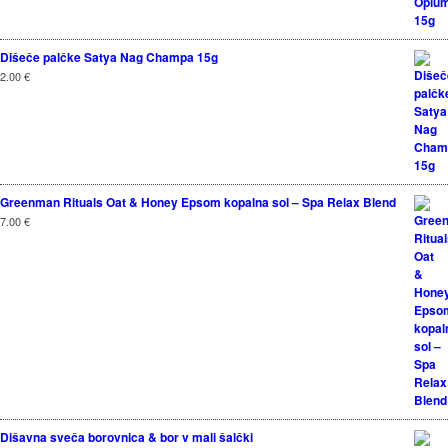
Dišeče palčke Satya Nag Champa 15g
2.00
€
Greenman Rituals Oat & Honey Epsom kopalna sol – Spa Relax Blend
7.00
€
Dišavna sveča borovnica & bor v mali šalčki