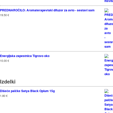
PREDNAROČILO: Aromaterapevtski difuzor za avto - sestavi sam
19.50
€
Energijska zapestnica Tigrovo oko
10.00
€
Izdelki
Dišeče palčke Satya Black Opium 15g
1.80
€