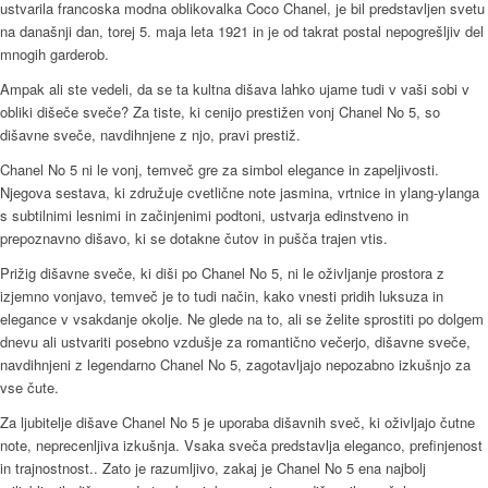
ustvarila francoska modna oblikovalka Coco Chanel, je bil predstavljen svetu
na današnji dan, torej 5. maja leta 1921 in je od takrat postal nepogrešljiv del
mnogih garderob.
Ampak ali ste vedeli, da se ta kultna dišava lahko ujame tudi v vaši sobi v
obliki dišeče sveče? Za tiste, ki cenijo prestižen vonj Chanel No 5, so
dišavne sveče, navdihnjene z njo, pravi prestiž.
Chanel No 5 ni le vonj, temveč gre za simbol elegance in zapeljivosti.
Njegova sestava, ki združuje cvetlične note jasmina, vrtnice in ylang-ylanga
s subtilnimi lesnimi in začinjenimi podtoni, ustvarja edinstveno in
prepoznavno dišavo, ki se dotakne čutov in pušča trajen vtis.
Prižig dišavne sveče, ki diši po Chanel No 5, ni le oživljanje prostora z
izjemno vonjavo, temveč je to tudi način, kako vnesti pridih luksuza in
elegance v vsakdanje okolje. Ne glede na to, ali se želite sprostiti po dolgem
dnevu ali ustvariti posebno vzdušje za romantično večerjo, dišavne sveče,
navdihnjeni z legendarno Chanel No 5, zagotavljajo nepozabno izkušnjo za
vse čute.
Za ljubitelje dišave Chanel No 5 je uporaba dišavnih sveč, ki oživljajo čutne
note, neprecenljiva izkušnja. Vsaka sveča predstavlja eleganco, prefinjenost
in trajnostnost.. Zato je razumljivo, zakaj je Chanel No 5 ena najbolj