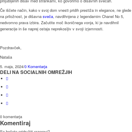
priljubljenih dišav med strankami, ko govorimo o dišavnih svečah.
Če iščete način, kako v svoj dom vnesti pridih prestiža in elegance, ne glede
na priložnost, je dišavna
sveča
, navdihnjena z legendarnim Chanel No 5,
nedvomno prava izbira. Začutite moč ikoničnega vonja, ki je navdihnil
generacije in še naprej ostaja neprekosljiv v svoji izjemnosti.
Pozdravček,
Nataša
5. maja, 2024
/
0 Komentarja
DELI NA SOCIALNIH OMREŽJIH
0
komentarja
Komentiraj
Se hočete pridružiti razpravi?