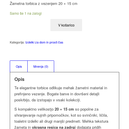
Žametna torbica z vezenjem 20 × 15 cm
Samo še 1 na zalogi
V košarico
Kategorija:
Izdelki za dom in prosti čas
Opis
Mnenja (0)
Opis
Te elegantne torbice odlikuje mehak žametni material in
prefinjeno vezenje. Bogate barve in dovršeni detajli
poskrbijo, da izstopajo v vsaki kolekciji.
S kompaktno velikostjo
20 × 15 cm
so popolne za
shranjevanje nujnih pripomočkov, kot so svinčniki, ličila,
toaletni izdelki ali drugi manjši predmeti. Mehka tekstura
žameta in
okrasna resica na zadrgi
dodajata pridih