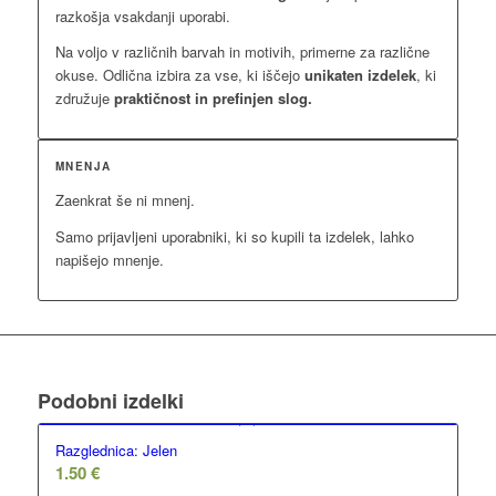
razkošja vsakdanji uporabi.
Na voljo v različnih barvah in motivih, primerne za različne
okuse. Odlična izbira za vse, ki iščejo
unikaten izdelek
, ki
združuje
praktičnost in prefinjen slog.
MNENJA
Zaenkrat še ni mnenj.
Samo prijavljeni uporabniki, ki so kupili ta izdelek, lahko
napišejo mnenje.
Podobni izdelki
Razglednica: Jelen
1.50
€