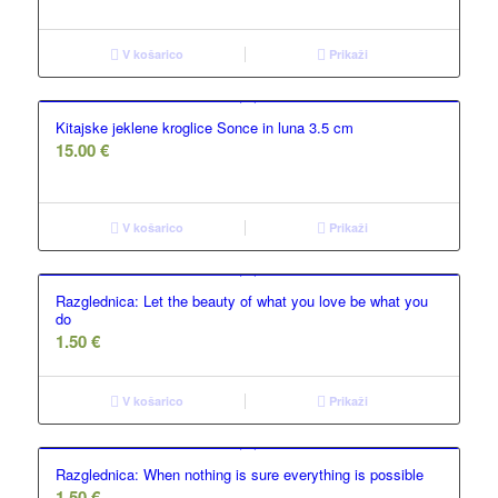
V košarico
Prikaži
Kitajske jeklene kroglice Sonce in luna 3.5 cm
15.00
€
V košarico
Prikaži
Razglednica: Let the beauty of what you love be what you
do
1.50
€
V košarico
Prikaži
Razglednica: When nothing is sure everything is possible
1.50
€