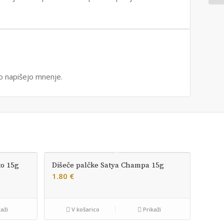
hko napišejo mnenje.
to 15g
Dišeče palčke Satya Champa 15g
1.80
€
aži
V košarico
Prikaži