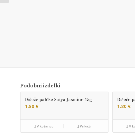
Podobni izdelki
Dišeče palčke Satya Jasmine 15g
Dišeče p
1.80
€
1.80
€
V košarico
Prikaži
V k