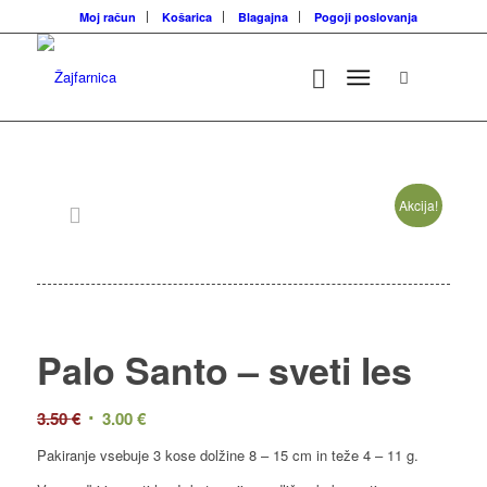
Moj račun
Košarica
Blagajna
Pogoji poslovanja
Akcija!
Palo Santo – sveti les
Izvirna
Trenutna
3.50
€
3.00
€
cena
cena
Pakiranje vsebuje 3 kose dolžine 8 – 15 cm in teže 4 – 11 g.
je
je: