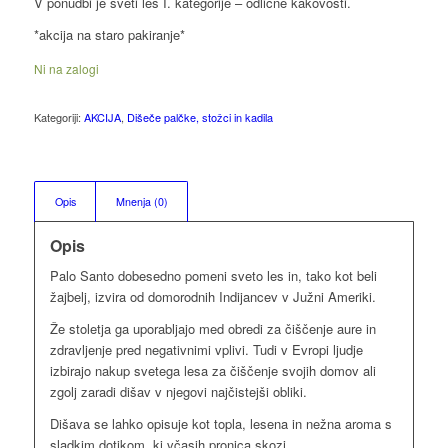
V ponudbi je sveti les I. kategorije – odlične kakovosti.
bila:
3.00 €.
3.50 €.
*akcija na staro pakiranje*
Ni na zalogi
Kategoriji:
AKCIJA
,
Dišeče palčke, stožci in kadila
Opis
Mnenja (0)
Opis
Palo Santo dobesedno pomeni sveto les in, tako kot beli
žajbelj, izvira od domorodnih Indijancev v Južni Ameriki.
Že stoletja ga uporabljajo med obredi za čiščenje aure in
zdravljenje pred negativnimi vplivi. Tudi v Evropi ljudje
izbirajo nakup svetega lesa za čiščenje svojih domov ali
zgolj zaradi dišav v njegovi najčistejši obliki.
Dišava se lahko opisuje kot topla, lesena in nežna aroma s
sladkim dotikom, ki včasih pronica skozi.