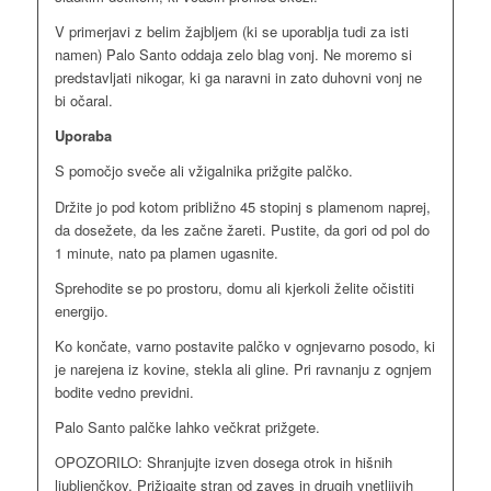
V primerjavi z belim žajbljem (ki se uporablja tudi za isti
namen) Palo Santo oddaja zelo blag vonj. Ne moremo si
predstavljati nikogar, ki ga naravni in zato duhovni vonj ne
bi očaral.
Uporaba
S pomočjo sveče ali vžigalnika prižgite palčko.
Držite jo pod kotom približno 45 stopinj s plamenom naprej,
da dosežete, da les začne žareti. Pustite, da gori od pol do
1 minute, nato pa plamen ugasnite.
Sprehodite se po prostoru, domu ali kjerkoli želite očistiti
energijo.
Ko končate, varno postavite palčko v ognjevarno posodo, ki
je narejena iz kovine, stekla ali gline. Pri ravnanju z ognjem
bodite vedno previdni.
Palo Santo palčke lahko večkrat prižgete.
OPOZORILO: Shranjujte izven dosega otrok in hišnih
ljubljenčkov. Prižigajte stran od zaves in drugih vnetljivih