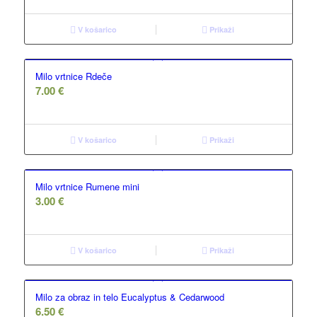
V košarico
Prikaži
Milo vrtnice Rdeče
7.00
€
V košarico
Prikaži
Milo vrtnice Rumene mini
3.00
€
V košarico
Prikaži
Milo za obraz in telo Eucalyptus & Cedarwood
6.50
€