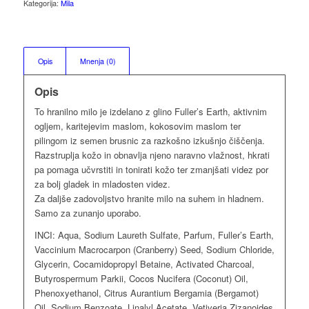
Kategorija:
Mila
Opis
Mnenja (0)
Opis
To hranilno milo je izdelano z glino Fuller’s Earth, aktivnim
ogljem, karitejevim maslom, kokosovim maslom ter
pilingom iz semen brusnic za razkošno izkušnjo čiščenja.
Razstruplja kožo in obnavlja njeno naravno vlažnost, hkrati
pa pomaga učvrstiti in tonirati kožo ter zmanjšati videz por
za bolj gladek in mladosten videz.
Za daljše zadovoljstvo hranite milo na suhem in hladnem.
Samo za zunanjo uporabo.
INCI: Aqua, Sodium Laureth Sulfate, Parfum, Fuller’s Earth,
Vaccinium Macrocarpon (Cranberry) Seed, Sodium Chloride,
Glycerin, Cocamidopropyl Betaine, Activated Charcoal,
Butyrospermum Parkii, Cocos Nucifera (Coconut) Oil,
Phenoxyethanol, Citrus Aurantium Bergamia (Bergamot)
Oil, Sodium Benzoate, Linalyl Acetate, Vetiveria Zizanoides