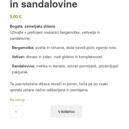
in sandalovine
5.00
€
Bogata, zemeljska dišava
Uživajte v prefinjeni mešanici bergamotke, vetiverja in
sandalovine.
Bergamotka:
svetla in citrusna, doda osvežujočo zgornjo noto.
Vetiver:
dimast in zelen, nudi globino in kompleksnost.
Sandalovina:
mehka in lesnata, ustvari pomirjujoč, prizemljujoč
zaključek.
Ta uravnotežena dišava osveži in pomiri, koža pa po vsaki
uporabi ostane nežno odišavljena in pomlajena.
Na zalogi
V košarico