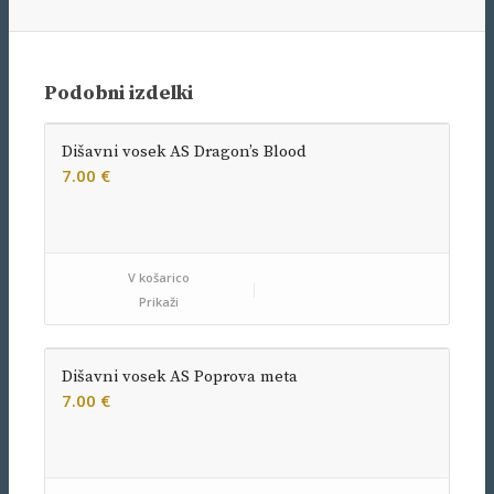
Podobni izdelki
Dišavni vosek AS Dragon’s Blood
7.00
€
V košarico
Prikaži
Dišavni vosek AS Poprova meta
7.00
€