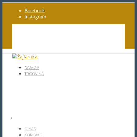
Facebook
Instagram
Moj račun
Košarica
Blagajna
Pogoji poslovanja
DOMOV
TRGOVINA
O NAS
KONTAKT