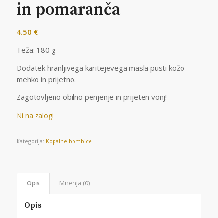
in pomaranča
4.50
€
Teža: 180 g
Dodatek hranljivega karitejevega masla pusti kožo
mehko in prijetno.
Zagotovljeno obilno penjenje in prijeten vonj!
Ni na zalogi
Kategorija:
Kopalne bombice
Opis
Mnenja (0)
Opis