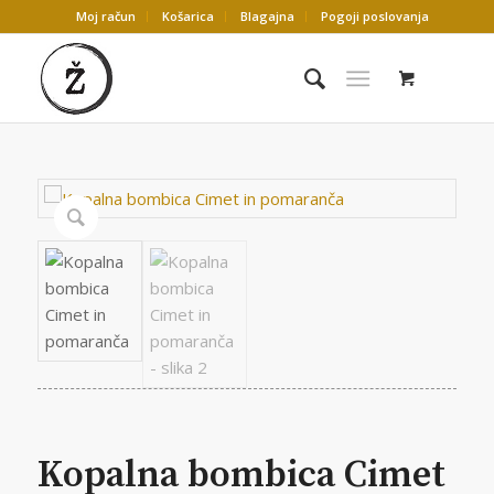
Moj račun
Košarica
Blagajna
Pogoji poslovanja
Kopalna bombica Cimet