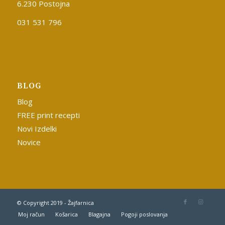
6.230 Postojna
031 531 796
BLOG
Blog
FREE print recepti
Novi Izdelki
Novice
© Copyright 2019 - Žajfarnica
Moj račun
Košarica
Blagajna
Pogoji poslovanja