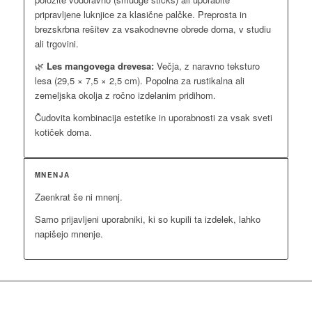
pripravljene luknjice za klasične palčke. Preprosta in
brezskrbna rešitev za vsakodnevne obrede doma, v studiu
ali trgovini.
🌿
Les mangovega drevesa:
Večja, z naravno teksturo
lesa (29,5 × 7,5 × 2,5 cm). Popolna za rustikalna ali
zemeljska okolja z ročno izdelanim pridihom.
Čudovita kombinacija estetike in uporabnosti za vsak sveti
kotiček doma.
MNENJA
Zaenkrat še ni mnenj.
Samo prijavljeni uporabniki, ki so kupili ta izdelek, lahko
napišejo mnenje.