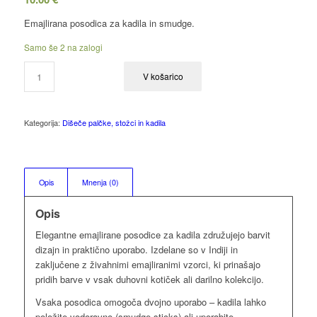
Emajlirana posodica za kadila in smudge.
Samo še 2 na zalogi
V košarico
Kategorija:
Dišeče palčke, stožci in kadila
Opis
Mnenja (0)
Opis
Elegantne emajlirane posodice za kadila združujejo barvit
dizajn in praktično uporabo. Izdelane so v Indiji in
zaključene z živahnimi emajliranimi vzorci, ki prinašajo
pridih barve v vsak duhovni kotiček ali darilno kolekcijo.
Vsaka posodica omogoča dvojno uporabo – kadila lahko
položite vodoravno (smudge sticks) ali uporabite