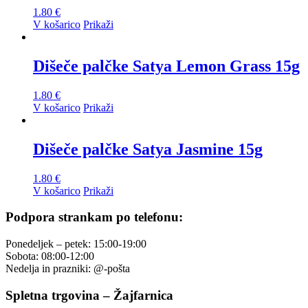
1.80
€
V košarico
Prikaži
Dišeče palčke Satya Lemon Grass 15g
1.80
€
V košarico
Prikaži
Dišeče palčke Satya Jasmine 15g
1.80
€
V košarico
Prikaži
Podpora strankam po telefonu:
Ponedeljek – petek: 15:00-19:00
Sobota: 08:00-12:00
Nedelja in prazniki: @-pošta
Spletna trgovina – Žajfarnica