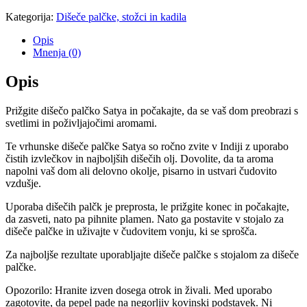
Tantra
Kategorija:
Dišeče palčke, stožci in kadila
15g
količina
Opis
Mnenja (0)
Opis
Prižgite dišečo palčko Satya in počakajte, da se vaš dom preobrazi s
svetlimi in poživljajočimi aromami.
Te vrhunske dišeče palčke Satya so ročno zvite v Indiji z uporabo
čistih izvlečkov in najboljših dišečih olj. Dovolite, da ta aroma
napolni vaš dom ali delovno okolje, pisarno in ustvari čudovito
vzdušje.
Uporaba dišečih palčk je preprosta, le prižgite konec in počakajte,
da zasveti, nato pa pihnite plamen. Nato ga postavite v stojalo za
dišeče palčke in uživajte v čudovitem vonju, ki se sprošča.
Za najboljše rezultate uporabljajte dišeče palčke s stojalom za dišeče
palčke.
Opozorilo: Hranite izven dosega otrok in živali. Med uporabo
zagotovite, da pepel pade na negorljiv kovinski podstavek. Ni