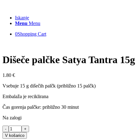
Iskanje
Menu
Menu
0
Shopping Cart
Dišeče palčke Satya Tantra 15g
1.80
€
Vsebuje 15 g dišečih palčk (približno 15 palčk)
Embalaža je reciklirana
Čas gorenja palčke: približno 30 minut
Na zalogi
Dišeče
palčke
V košarico
Satya