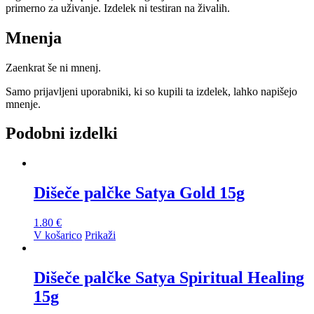
primerno za uživanje. Izdelek ni testiran na živalih.
Mnenja
Zaenkrat še ni mnenj.
Samo prijavljeni uporabniki, ki so kupili ta izdelek, lahko napišejo
mnenje.
Podobni izdelki
Dišeče palčke Satya Gold 15g
1.80
€
V košarico
Prikaži
Dišeče palčke Satya Spiritual Healing
15g