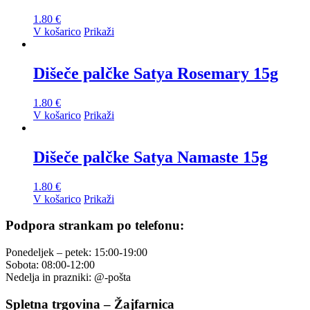
1.80
€
V košarico
Prikaži
Dišeče palčke Satya Rosemary 15g
1.80
€
V košarico
Prikaži
Dišeče palčke Satya Namaste 15g
1.80
€
V košarico
Prikaži
Podpora strankam po telefonu:
Ponedeljek – petek: 15:00-19:00
Sobota: 08:00-12:00
Nedelja in prazniki: @-pošta
Spletna trgovina – Žajfarnica