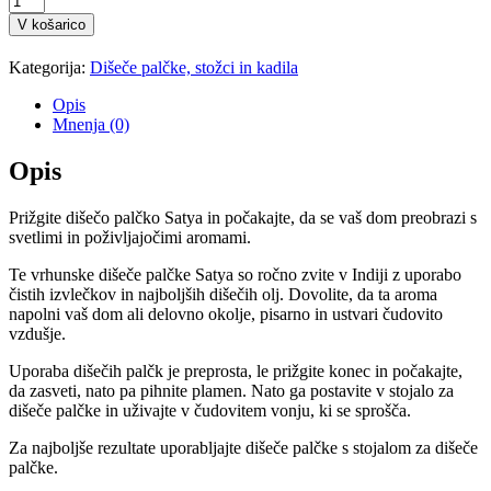
palčke
V košarico
Satya
Neem
Kategorija:
Dišeče palčke, stožci in kadila
Forest
15g
Opis
količina
Mnenja (0)
Opis
Prižgite dišečo palčko Satya in počakajte, da se vaš dom preobrazi s
svetlimi in poživljajočimi aromami.
Te vrhunske dišeče palčke Satya so ročno zvite v Indiji z uporabo
čistih izvlečkov in najboljših dišečih olj. Dovolite, da ta aroma
napolni vaš dom ali delovno okolje, pisarno in ustvari čudovito
vzdušje.
Uporaba dišečih palčk je preprosta, le prižgite konec in počakajte,
da zasveti, nato pa pihnite plamen. Nato ga postavite v stojalo za
dišeče palčke in uživajte v čudovitem vonju, ki se sprošča.
Za najboljše rezultate uporabljajte dišeče palčke s stojalom za dišeče
palčke.