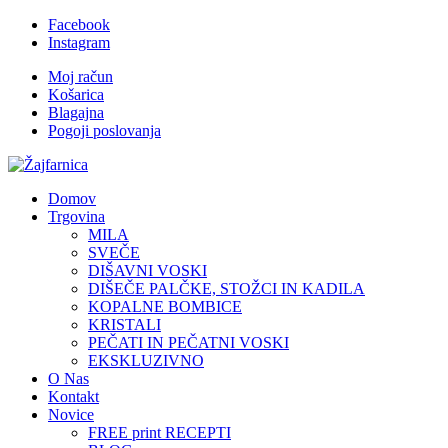
Facebook
Instagram
Moj račun
Košarica
Blagajna
Pogoji poslovanja
Domov
Trgovina
MILA
SVEČE
DIŠAVNI VOSKI
DIŠEČE PALČKE, STOŽCI IN KADILA
KOPALNE BOMBICE
KRISTALI
PEČATI IN PEČATNI VOSKI
EKSKLUZIVNO
O Nas
Kontakt
Novice
FREE print RECEPTI