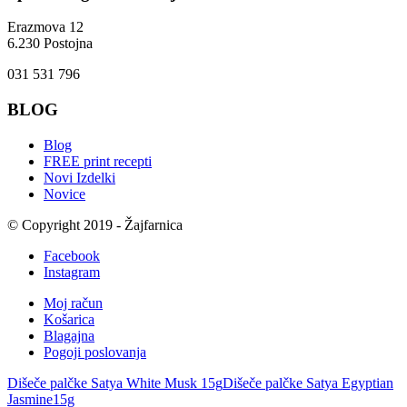
Erazmova 12
6.230 Postojna
031 531 796
BLOG
Blog
FREE print recepti
Novi Izdelki
Novice
© Copyright 2019 - Žajfarnica
Facebook
Instagram
Moj račun
Košarica
Blagajna
Pogoji poslovanja
Dišeče palčke Satya White Musk 15g
Dišeče palčke Satya Egyptian
Jasmine15g