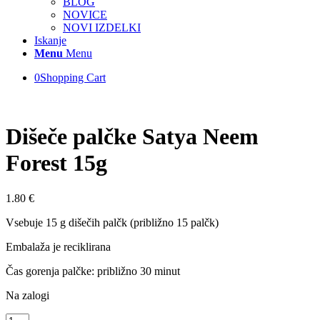
BLOG
NOVICE
NOVI IZDELKI
Iskanje
Menu
Menu
0
Shopping Cart
Dišeče palčke Satya Neem
Forest 15g
1.80
€
Vsebuje 15 g dišečih palčk (približno 15 palčk)
Embalaža je reciklirana
Čas gorenja palčke: približno 30 minut
Na zalogi
Dišeče