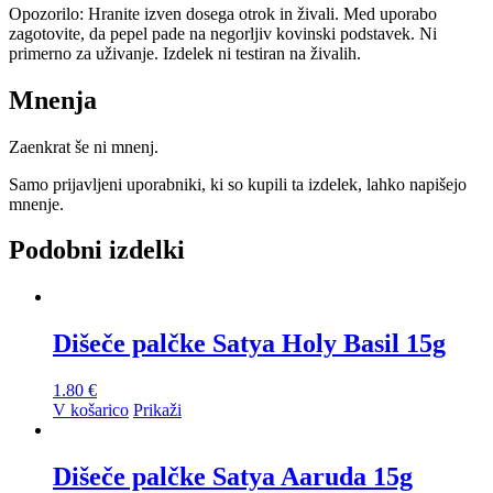
Opozorilo: Hranite izven dosega otrok in živali. Med uporabo
zagotovite, da pepel pade na negorljiv kovinski podstavek. Ni
primerno za uživanje. Izdelek ni testiran na živalih.
Mnenja
Zaenkrat še ni mnenj.
Samo prijavljeni uporabniki, ki so kupili ta izdelek, lahko napišejo
mnenje.
Podobni izdelki
Dišeče palčke Satya Holy Basil 15g
1.80
€
V košarico
Prikaži
Dišeče palčke Satya Aaruda 15g