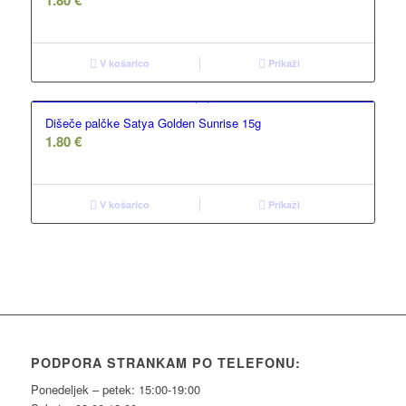
V košarico
Prikaži
Dišeče palčke Satya Golden Sunrise 15g
1.80
€
V košarico
Prikaži
PODPORA STRANKAM PO TELEFONU:
Ponedeljek – petek: 15:00-19:00