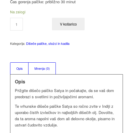
Čas gorenja palčke: približno 30 minut
Na zalogi
V košarico
Kategorija:
Dišeče palčke, stožci in kadila
Opis
Mnenja (0)
Opis
Prižgite dišečo palčko Satya in počakajte, da se vaš dom
preobrazi s svetlimi in poživljajočimi aromami.
Te vrhunske dišeče palčke Satya so ročno zvite v Indiji z
uporabo čistih izvlečkov in najboljših dišečih olj. Dovolite,
da ta aroma napolni vaš dom ali delovno okolje, pisarno in
ustvari čudovito vzdušje.