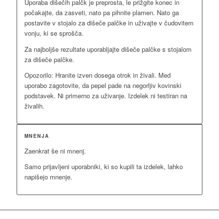
Uporaba dišečih palčk je preprosta, le prižgite konec in
počakajte, da zasveti, nato pa pihnite plamen. Nato ga
postavite v stojalo za dišeče palčke in uživajte v čudovitem
vonju, ki se sprošča.
Za najboljše rezultate uporabljajte dišeče palčke s stojalom
za dišeče palčke.
Opozorilo: Hranite izven dosega otrok in živali. Med
uporabo zagotovite, da pepel pade na negorljiv kovinski
podstavek. Ni primerno za uživanje. Izdelek ni testiran na
živalih.
MNENJA
Zaenkrat še ni mnenj.
Samo prijavljeni uporabniki, ki so kupili ta izdelek, lahko
napišejo mnenje.