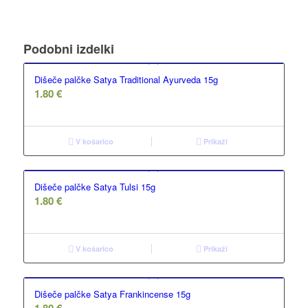
Podobni izdelki
Dišeče palčke Satya Traditional Ayurveda 15g
1.80
€
V košarico
Prikaži
Dišeče palčke Satya Tulsi 15g
1.80
€
V košarico
Prikaži
Dišeče palčke Satya Frankincense 15g
1.80
€