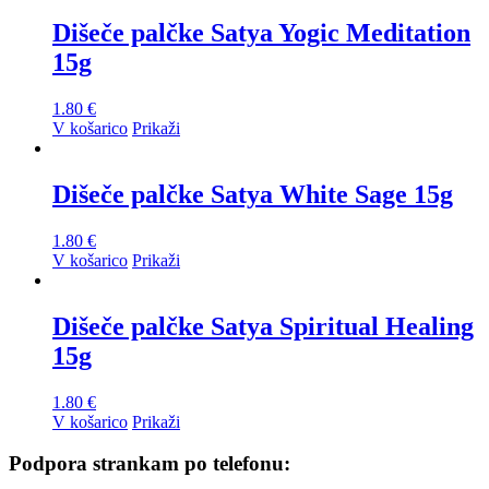
Dišeče palčke Satya Yogic Meditation
15g
1.80
€
V košarico
Prikaži
Dišeče palčke Satya White Sage 15g
1.80
€
V košarico
Prikaži
Dišeče palčke Satya Spiritual Healing
15g
1.80
€
V košarico
Prikaži
Podpora strankam po telefonu: