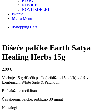
BLOG
NOVICE
NOVI IZDELKI
Iskanje
Menu
Menu
0
Shopping Cart
Dišeče palčke Earth Satya
Healing Herbs 15g
2.00
€
Vsebuje 15 g dišečih palčk (približno 15 palčk) v dišavni
kombinaciji White Sage & Patchouli.
Embalaža je reciklirana
Čas gorenja palčke: približno 30 minut
Na zalogi