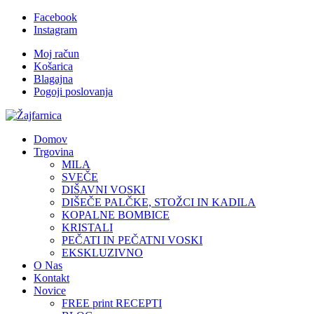
Facebook
Instagram
Moj račun
Košarica
Blagajna
Pogoji poslovanja
Domov
Trgovina
MILA
SVEČE
DIŠAVNI VOSKI
DIŠEČE PALČKE, STOŽCI IN KADILA
KOPALNE BOMBICE
KRISTALI
PEČATI IN PEČATNI VOSKI
EKSKLUZIVNO
O Nas
Kontakt
Novice
FREE print RECEPTI