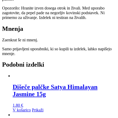
Opozorilo: Hranite izven dosega otrok in živali. Med uporabo
zagotovite, da pepel pade na negorljiv kovinski podstavek. Ni
primerno za uživanje. Izdelek ni testiran na živalih.
Mnenja
Zaenkrat še ni mnenj.
Samo prijavljeni uporabniki, ki so kupili ta izdelek, lahko napišejo
mnenje.
Podobni izdelki
Dišeče palčke Satya Himalayan
Jasmine 15g
1.80
€
V košarico
Prikaži