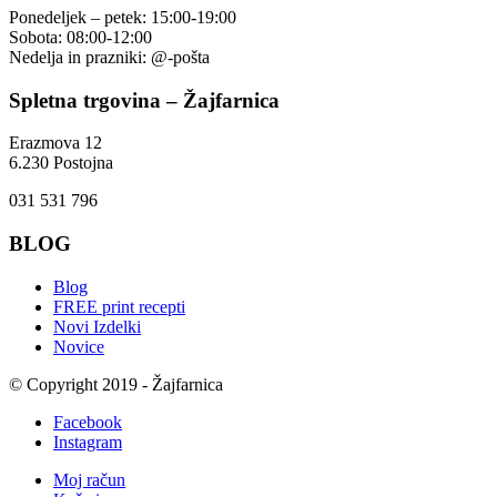
Ponedeljek – petek: 15:00-19:00
Sobota: 08:00-12:00
Nedelja in prazniki: @-pošta
Spletna trgovina – Žajfarnica
Erazmova 12
6.230 Postojna
031 531 796
BLOG
Blog
FREE print recepti
Novi Izdelki
Novice
© Copyright 2019 - Žajfarnica
Facebook
Instagram
Moj račun