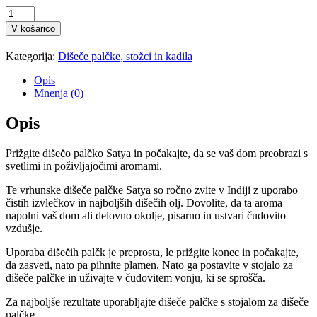
Dišeče
palčke
V košarico
Earth
Satya
Kategorija:
Dišeče palčke, stožci in kadila
Healing
Herbs
Opis
15g
Mnenja (0)
količina
Opis
Prižgite dišečo palčko Satya in počakajte, da se vaš dom preobrazi s
svetlimi in poživljajočimi aromami.
Te vrhunske dišeče palčke Satya so ročno zvite v Indiji z uporabo
čistih izvlečkov in najboljših dišečih olj. Dovolite, da ta aroma
napolni vaš dom ali delovno okolje, pisarno in ustvari čudovito
vzdušje.
Uporaba dišečih palčk je preprosta, le prižgite konec in počakajte,
da zasveti, nato pa pihnite plamen. Nato ga postavite v stojalo za
dišeče palčke in uživajte v čudovitem vonju, ki se sprošča.
Za najboljše rezultate uporabljajte dišeče palčke s stojalom za dišeče
palčke.