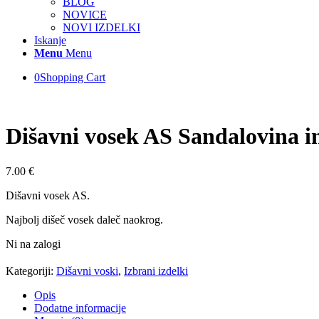
BLOG
NOVICE
NOVI IZDELKI
Iskanje
Menu
Menu
0
Shopping Cart
Dišavni vosek AS Sandalovina in
7.00
€
Dišavni vosek AS.
Najbolj dišeč vosek daleč naokrog.
Ni na zalogi
Kategoriji:
Dišavni voski
,
Izbrani izdelki
Opis
Dodatne informacije