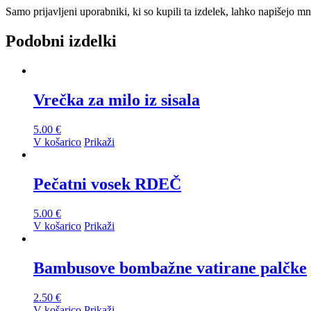
Samo prijavljeni uporabniki, ki so kupili ta izdelek, lahko napišejo mn
Podobni izdelki
Vrečka za milo iz sisala
5.00
€
V košarico
Prikaži
Pečatni vosek RDEČ
5.00
€
V košarico
Prikaži
Bambusove bombažne vatirane palčke
2.50
€
V košarico
Prikaži