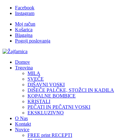
Facebook
Instagram
Moj račun
Košarica
Blagajna
Pogoji poslovanja
Domov
Trgovina
MILA
SVEČE
DIŠAVNI VOSKI
DIŠEČE PALČKE, STOŽCI IN KADILA
KOPALNE BOMBICE
KRISTALI
PEČATI IN PEČATNI VOSKI
EKSKLUZIVNO
O Nas
Kontakt
Novice
FREE print RECEPTI