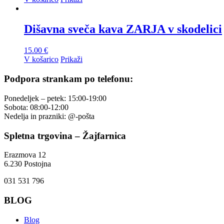
Dišavna sveča kava ZARJA v skodelici
15.00
€
V košarico
Prikaži
Podpora strankam po telefonu:
Ponedeljek – petek: 15:00-19:00
Sobota: 08:00-12:00
Nedelja in prazniki: @-pošta
Spletna trgovina – Žajfarnica
Erazmova 12
6.230 Postojna
031 531 796
BLOG
Blog