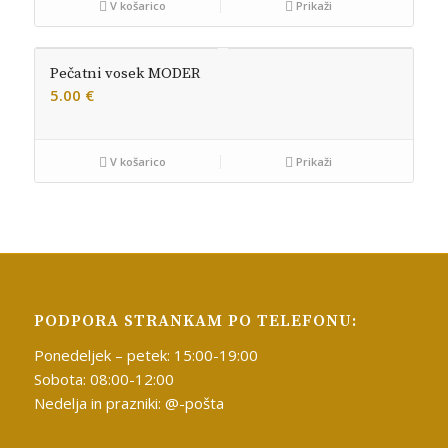
V košarico
Prikaži
Pečatni vosek MODER
5.00
€
V košarico
Prikaži
PODPORA STRANKAM PO TELEFONU:
Ponedeljek – petek: 15:00-19:00
Sobota: 08:00-12:00
Nedelja in prazniki: @-pošta