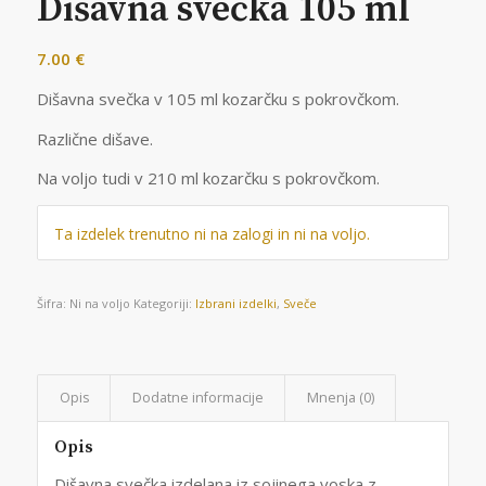
Dišavna svečka 105 ml
7.00
€
Dišavna svečka v 105 ml kozarčku s pokrovčkom.
Različne dišave.
Na voljo tudi v 210 ml kozarčku s pokrovčkom.
Ta izdelek trenutno ni na zalogi in ni na voljo.
Šifra:
Ni na voljo
Kategoriji:
Izbrani izdelki
,
Sveče
Opis
Dodatne informacije
Mnenja (0)
Opis
Dišavna svečka izdelana iz sojinega voska z