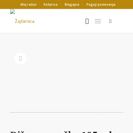
Moj račun
Košarica
Blagajna
Pogoji poslovanja