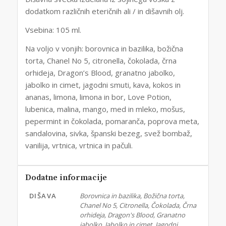
dodatkom različnih eteričnih ali / in dišavnih olj.
Vsebina: 105 ml.
Na voljo v vonjih: borovnica in bazilika, božična
torta, Chanel No 5, citronella, čokolada, črna
orhideja, Dragon’s Blood, granatno jabolko,
jabolko in cimet, jagodni smuti, kava, kokos in
ananas, limona, limona in bor, Love Potion,
lubenica, malina, mango, med in mleko, mošus,
pepermint in čokolada, pomaranča, poprova meta,
sandalovina, sivka, španski bezeg, svež bombaž,
vanilija, vrtnica, vrtnica in pačuli.
Dodatne informacije
DIŠAVA
Borovnica in bazilika, Božična torta,
Chanel No 5, Citronella, Čokolada, Črna
orhideja, Dragon's Blood, Granatno
jabolko, Jabolko in cimet, Jagodni