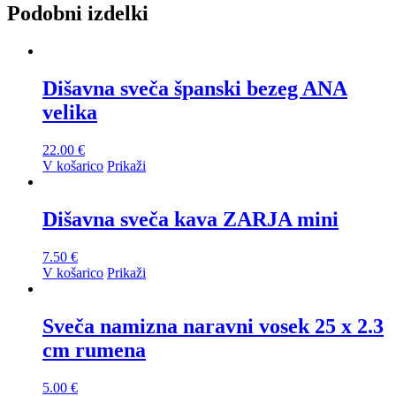
Podobni izdelki
Dišavna sveča španski bezeg ANA
velika
22.00
€
V košarico
Prikaži
Dišavna sveča kava ZARJA mini
7.50
€
V košarico
Prikaži
Sveča namizna naravni vosek 25 x 2.3
cm rumena
5.00
€