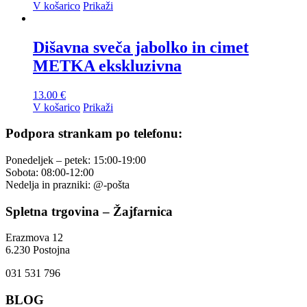
V košarico
Prikaži
Dišavna sveča jabolko in cimet
METKA ekskluzivna
13.00
€
V košarico
Prikaži
Podpora strankam po telefonu:
Ponedeljek – petek: 15:00-19:00
Sobota: 08:00-12:00
Nedelja in prazniki: @-pošta
Spletna trgovina – Žajfarnica
Erazmova 12
6.230 Postojna
031 531 796
BLOG