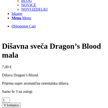
BLOG
NOVICE
NOVI IZDELKI
Iskanje
Menu
Menu
0
Shopping Cart
Dišavna sveča Dragon’s Blood
mala
7.00
€
Dišava Dragon’s Blood.
Prijetna super aromatična orientalska dišava.
Samo še 3 na zalogi
Dišavna
sveča
V košarico