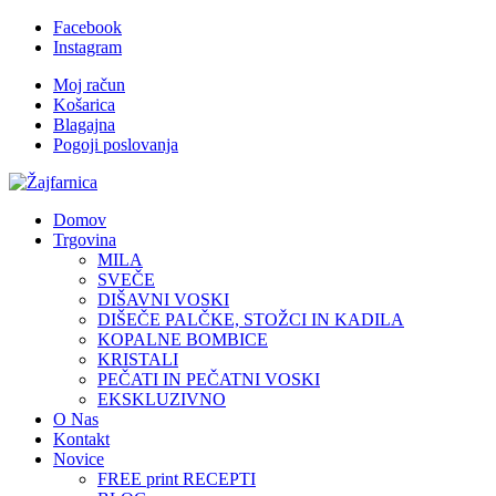
Facebook
Instagram
Moj račun
Košarica
Blagajna
Pogoji poslovanja
Domov
Trgovina
MILA
SVEČE
DIŠAVNI VOSKI
DIŠEČE PALČKE, STOŽCI IN KADILA
KOPALNE BOMBICE
KRISTALI
PEČATI IN PEČATNI VOSKI
EKSKLUZIVNO
O Nas
Kontakt
Novice
FREE print RECEPTI