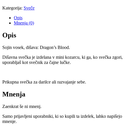
Dragon's
Blood
Kategorija:
Sveče
mala
količina
Opis
Mnenja (0)
Opis
Sojin vosek, dišava: Dragon’s Blood.
Dišavna svečka je izdelana v mini kozarcu, ki ga, ko svečka zgori,
uporabljaš kot svečnik za čajne lučke.
Prikupna svečka za darilce ali razvajanje sebe.
Mnenja
Zaenkrat še ni mnenj.
Samo prijavljeni uporabniki, ki so kupili ta izdelek, lahko napišejo
mnenje.