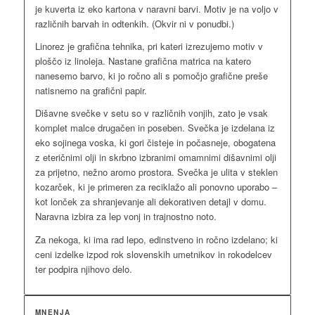
je kuverta iz eko kartona v naravni barvi. Motiv je na voljo v
različnih barvah in odtenkih. (Okvir ni v ponudbi.)
Linorez je grafična tehnika, pri kateri izrezujemo motiv v
ploščo iz linoleja. Nastane grafična matrica na katero
nanesemo barvo, ki jo ročno ali s pomočjo grafične preše
natisnemo na grafični papir.
Dišavne svečke v setu so v različnih vonjih, zato je vsak
komplet malce drugačen in poseben. Svečka je izdelana iz
eko sojinega voska, ki gori čisteje in počasneje, obogatena
z eteričnimi olji in skrbno izbranimi omamnimi dišavnimi olji
za prijetno, nežno aromo prostora. Svečka je ulita v steklen
kozarček, ki je primeren za reciklažo ali ponovno uporabo –
kot lonček za shranjevanje ali dekorativen detajl v domu.
Naravna izbira za lep vonj in trajnostno noto.
Za nekoga, ki ima rad lepo, edinstveno in ročno izdelano; ki
ceni izdelke izpod rok slovenskih umetnikov in rokodelcev
ter podpira njihovo delo.
MNENJA