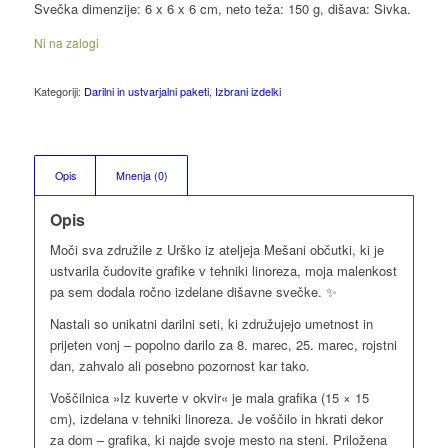
Svečka dimenzije: 6 x 6 x 6 cm, neto teža: 150 g, dišava: Sivka.
Ni na zalogi
Kategoriji:
Darilni in ustvarjalni paketi
,
Izbrani izdelki
Opis
Mnenja (0)
Opis
Moči sva združile z Urško iz ateljeja Mešani občutki, ki je
ustvarila čudovite grafike v tehniki linoreza, moja malenkost
pa sem dodala ročno izdelane dišavne svečke. ✨
Nastali so unikatni darilni seti, ki združujejo umetnost in
prijeten vonj – popolno darilo za 8. marec, 25. marec, rojstni
dan, zahvalo ali posebno pozornost kar tako.
Voščilnica »Iz kuverte v okvir« je mala grafika (15 × 15
cm), izdelana v tehniki linoreza. Je voščilo in hkrati dekor
za dom – grafika, ki najde svoje mesto na steni. Priložena