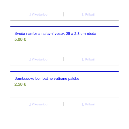
V košarico
Prikaži
Sveča namizna naravni vosek 25 x 2.3 cm rdeča
5.00
€
V košarico
Prikaži
Bambusove bombažne vatirane palčke
2.50
€
V košarico
Prikaži