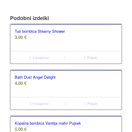
Podobni izdelki
Tuš bombica Steamy Shower
3.00
€
V košarico
Prikaži
Bath Dust Angel Delight
4.00
€
V košarico
Prikaži
Kopalna bombica Vanilija mafin Pujsek
5.00
€