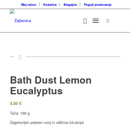
Moj račun
Košarica
Blagajna
Pogoji poslovanja
Bath Dust Lemon
Eucalyptus
4.00
€
Teža: 190 g
Zagotovljen prijeten vonj in odlična izkušnja!